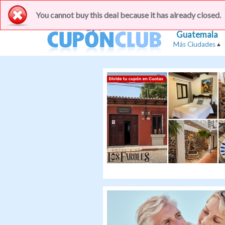
Cupones con descuentos del 50-90% en los mejores
You cannot buy this deal because it has already closed.
Guatemala
Más Ciudades