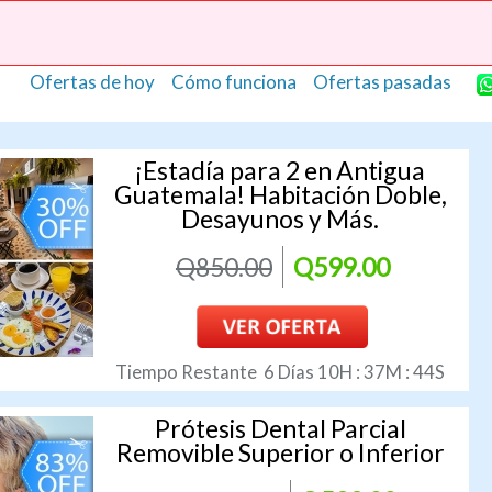
 lugares
C
Ofertas de hoy
Cómo funciona
Ofertas pasadas
¡Estadía para 2 en Antigua
Guatemala! Habitación Doble,
Desayunos y Más.
Estephania Mora
Rebeca Aldana
Restaurantes
Hoteles
Q850.00
Q599.00
He ahorrado bastante con mis
He tenido la oportunidad de
compras, me brindan un buen
conocer lugares que
servicio y conozco nuevos
posiblemente no son tan
lugares.
accesibles y he ahorrado mu
Tiempo Restante
6
Días
10
H :
37
M :
43
S
dinero.
Prótesis Dental Parcial
Removible Superior o Inferior