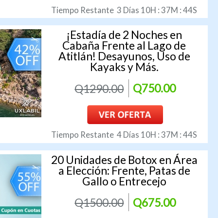
Tiempo Restante
3
Días
10
H :
37
M :
43
S
¡Estadía de 2 Noches en
Cabaña Frente al Lago de
Atitlán! Desayunos, Uso de
Kayaks y Más.
Q1290.00
Q750.00
Tiempo Restante
4
Días
10
H :
37
M :
43
S
20 Unidades de Botox en Área
a Elección: Frente, Patas de
Gallo o Entrecejo
Q1500.00
Q675.00