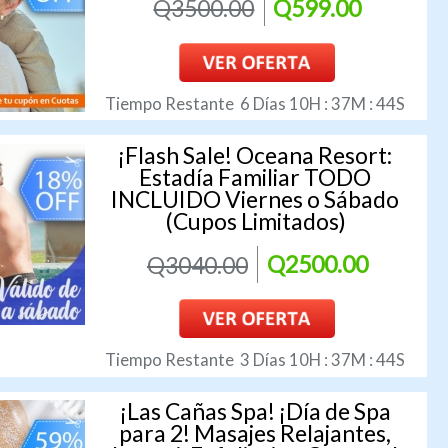
Q3500.00
Q599.00
Tiempo Restante
6
Días
10
H :
37
M :
43
S
¡Flash Sale! Oceana Resort:
Estadía Familiar TODO
INCLUIDO Viernes o Sábado
(Cupos Limitados)
Q3040.00
Q2500.00
Tiempo Restante
3
Días
10
H :
37
M :
43
S
¡Las Cañas Spa! ¡Día de Spa
para 2! Masajes Relajantes,