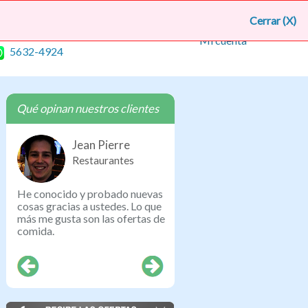
lic aquí para suscribirte a recibir nuestras ofertas
Cerrar (X)
Mi cuenta
5632-4924
Qué opinan nuestros clientes
Jean Pierre
Valeska Cerón
Restaurantes
Masajes
He conocido y probado nuevas
Excelente, me gustó que no s
cosas gracias a ustedes. Lo que
ahorré con las ofertas, sino q
más me gusta son las ofertas de
logré comprar con Club Point
cho
comida.