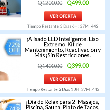
Q1200.00
Q499.00
Tiempo Restante
3
Días
6
H :
37
M :
43
S
¡Alisado LED Inteligente! Liso
Extremo, Kit de
Mantenimiento, Reactivación y
Más ¡Sin Restricciones!
Q1400.00
Q399.00
Tiempo Restante
3
Días
10
H :
37
M :
43
S
¡Día de Relax para 2! Masajes,
Piscina, Sauna, Plato de Tacos,