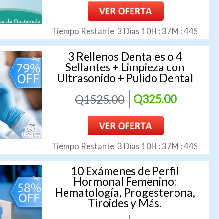
Tiempo Restante
3
Días
10
H :
37
M :
43
S
3 Rellenos Dentales o 4
Sellantes + Limpieza con
Ultrasonido + Pulido Dental
Q1525.00
Q325.00
Tiempo Restante
3
Días
10
H :
37
M :
43
S
10 Exámenes de Perfil
Hormonal Femenino:
Hematología, Progesterona,
Tiroides y Más.