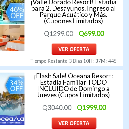
¡Valle Dorado Resort! Estadía
para 2, Desayunos, Ingreso al
Parque Acuático y Más.
(Cupones Limitados)
Q1299.00
Q699.00
Tiempo Restante
3
Días
10
H :
37
M :
43
S
¡Flash Sale! Oceana Resort:
Estadía Familiar TODO
INCLUIDO de Domingo a
Jueves (Cupos Limitados)
Q3040.00
Q1999.00