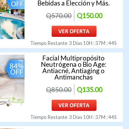
Bebidas a Elección y Más.
Q570.00
Q150.00
Tiempo Restante
3
Días
10
H :
37
M :
43
S
Facial Multipropósito
Neutrógena o Bio Age:
Antiacné, Antiaging o
Antimanchas
Q850.00
Q135.00
Tiempo Restante
3
Días
10
H :
37
M :
43
S