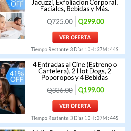
Jacuzzi, Exfoliacion Corporal,
Faciales, Bebidas y Más.
Q725.00
Q299.00
Tiempo Restante
3
Días
10
H :
37
M :
43
S
4 Entradas al Cine (Estreno o
Cartelera), 2 Hot Dogs, 2
Poporopos y 4 Bebidas
Q336.00
Q199.00
Tiempo Restante
3
Días
10
H :
37
M :
43
S