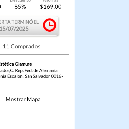
Descuento
Ahorras
0
85
%
$
169.00
ERTA TERMINÓ EL
15/07/2025
11
Comprados
Estética Glamure
rador,C. Rep. Fed. de Alemania
nia Escalon
,
San Salvador
0016-
Mostrar Mapa