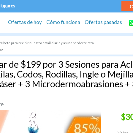
 lugares
C
Ofertas de hoy
Cómo funciona
Ofertas pasadas
ríbete para recibir nuestro email diario y así no perderte otra
a!
r de $199 por 3 Sesiones para Acl
las, Codos, Rodillas, Ingle o Mejill
Láser + 3 Microdermoabrasiones + 
!
re
$3