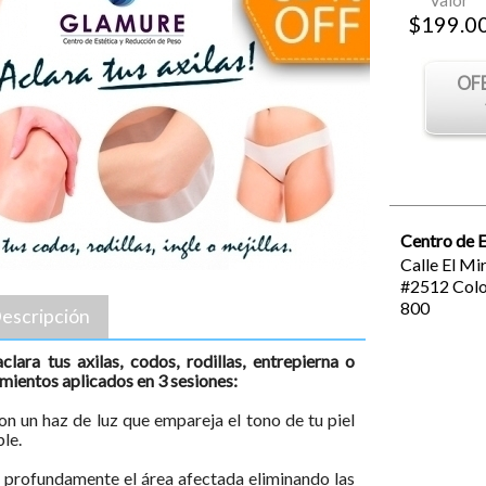
Valor
$
199.0
OF
Centro de 
Calle El Mi
#2512
Colo
800
escripción
lara tus axilas, codos, rodillas, entrepierna o
amientos aplicados en 3 sesiones:
n un haz de luz que empareja el tono de tu piel
ble.
 profundamente el área afectada eliminando las