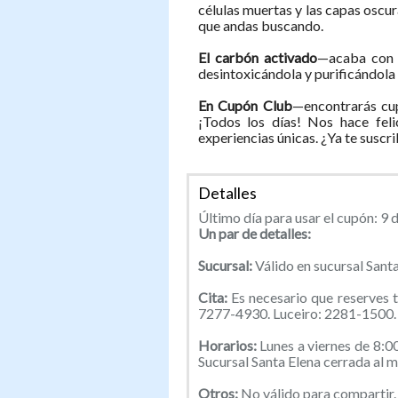
células muertas y las capas oscura
que andas buscando.
El carbón activado
—acaba con t
desintoxicándola y purificándola
En Cupón Club
—encontrarás cup
¡Todos los días! Nos hace feli
experiencias únicas. ¿Ya te suscr
Detalles
Último día para usar el cupón: 9 
Un par de detalles:
Sucursal:
Válido en sucursal Santa
Cita:
Es necesario que reserves 
7277-4930. Luceiro: 2281-1500. 
Horarios:
Lunes a viernes de 8:0
Sucursal Santa Elena cerrada al 
Otros:
No válido para compartir.