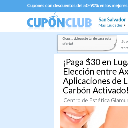
Cupones con descuentos del 50-90% en los mejores
San Salvador
Más Ciudades
Oops... ¡Llegaste tarde para esta
¡Susc
oferta!
ofert
¡Paga $30 en Luga
Elección entre Axi
Aplicaciones de 
Carbón Activado
Centro de Estética Glamu