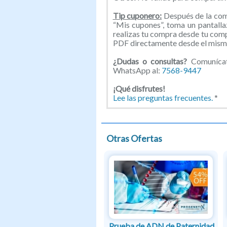
Tip cuponero:
Después de la comp
“Mis cupones”, toma un pantallaz
realizas tu compra desde tu com
PDF directamente desde el mismo
¿Dudas o consultas?
Comunícate
WhatsApp al:
7568-9447
¡Qué disfrutes!
Lee las preguntas frecuentes.
*
Otras Ofertas
Prueba de ADN de Paternidad