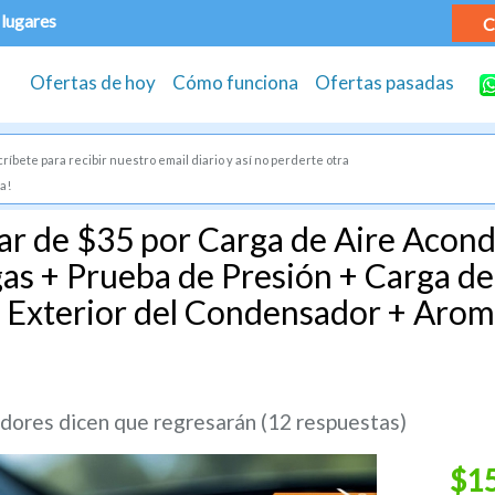
 lugares
C
Ofertas de hoy
Cómo funciona
Ofertas pasadas
ríbete para recibir nuestro email diario y así no perderte otra
a!
ar de $35 por Carga de Aire Acond
as + Prueba de Presión + Carga de 
 Exterior del Condensador + Arom
ores dicen que regresarán (12 respuestas)
$1