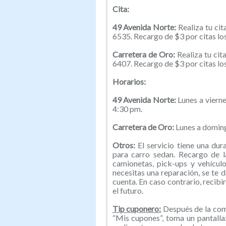
Cita:
49 Avenida Norte:
Realiza tu ci
6535. Recargo de $3 por citas lo
Carretera de Oro:
Realiza tu cit
6407. Recargo de $3 por citas lo
Horarios:
49 Avenida Norte:
Lunes a viern
4:30 pm.
Carretera de Oro:
Lunes a doming
Otros:
El servicio tiene una du
para carro sedan. Recargo de l
camionetas, pick-ups y vehícul
necesitas una reparación, se te 
cuenta. En caso contrario, recibir
el futuro.
Tip cuponero:
Después de la comp
“Mis cupones”, toma un pantallaz