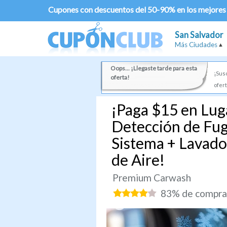
Cupones con descuentos del 50-90% en los mejores
San Salvador
Más Ciudades
Oops... ¡Llegaste tarde para esta
¡Susc
oferta!
ofert
¡Paga $15 en Lug
Detección de Fug
Sistema + Lavado
de Aire!
Premium Carwash
83% de comprad