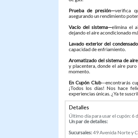
Prueba de presión—
verifica q
asegurando un rendimiento potent
Vacío del sistema—
elimina el 
dejando el aire acondicionado más
Lavado exterior del condensad
capacidad de enfriamiento.
Aromatizado del sistema de air
y placentera, donde el aire pur
momento.
En Cupón Club
—encontrarás cup
¡Todos los días! Nos hace feli
experiencias únicas. ¿Ya te suscr
Detalles
Último día para usar el cupón: 6 d
Un par de detalles:
Sucursales:
49 Avenida Norte y C