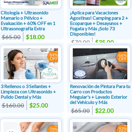
Citología + Ultrasonido
¡Aplica para Vacaciones
Mamario o Pélvico +
Agostinas! Camping para 2 +
Evaluación + 60% OFF en 1
Ecoparque + Desayunos +
Ultrasonografía Extra
Fogata y Más ¡Solo 73
Disponibles!
$65.00
$18.00
$70.00
$35.00
3 Rellenos o 3 Sellantes +
Renovación de Pintura Para tu
Limpieza con Ultrasonido +
Carro con Productos
Pulido Dental y Más
Meguiar's + Lavado Exterior
del Vehículo y Más
$160.00
$25.00
$65.00
$22.00