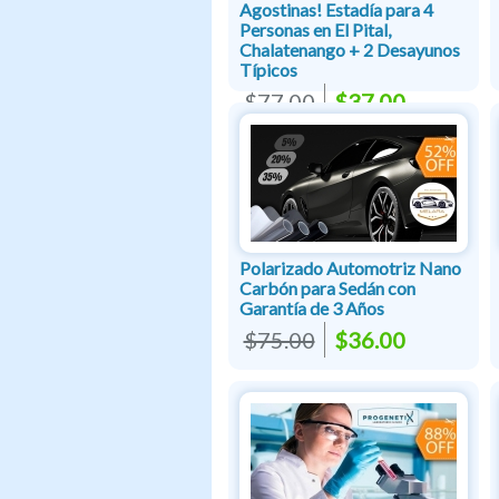
Agostinas! Estadía para 4
Personas en El Pital,
Chalatenango + 2 Desayunos
Típicos
$77.00
$37.00
Polarizado Automotriz Nano
Carbón para Sedán con
Garantía de 3 Años
$75.00
$36.00