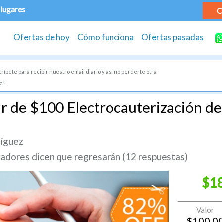
 lugares
C
Ofertas de hoy
Cómo funciona
Ofertas pasadas
ríbete para recibir nuestro email diario y así no perderte otra
a!
r de $100 Electrocauterización de
ríguez
dores dicen que regresarán (12 respuestas)
$1
Valor
$
100.0