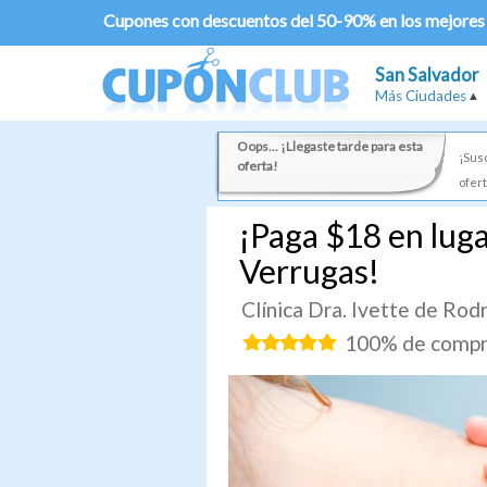
Cupones con descuentos del 50-90% en los mejores
San Salvador
Más Ciudades
Oops... ¡Llegaste tarde para esta
¡Susc
oferta!
ofert
¡Paga $18 en luga
Verrugas!
Clínica Dra. Ivette de Rod
100% de compra