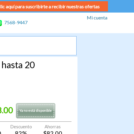
lic aquí para suscribirte a recibir nuestras ofertas
Mi cuenta
7568-9447
 hasta 20
8.00
Ya no está disponible
Descuento
Ahorras
0
82
%
$
82.00