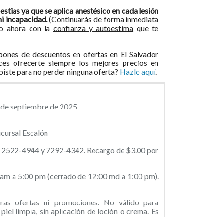
stias ya que se aplica anestésico en cada lesión
ni incapacidad.
(Continuarás de forma inmediata
ero ahora con la
confianza y autoestima
que te
ones de descuentos en ofertas en El Salvador
ces ofrecerte siempre los mejores precios en
ibiste para no perder ninguna oferta?
Hazlo aquí
.
3 de septiembre de 2025.
cursal Escalón
al 2522-4944 y 7292-4342. Recargo de $3.00 por
0 am a 5:00 pm (cerrado de 12:00 md a 1:00 pm).
as ofertas ni promociones. No válido para
piel limpia, sin aplicación de loción o crema. Es