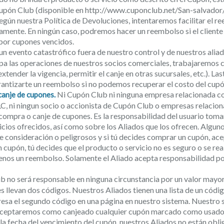
upón Club (disponible en http://www.cuponclub.net/San-salvador/pa
gún nuestra Política de Devoluciones, intentaremos facilitar el re
mente. En ningún caso, podremos hacer un reembolso si el cliente
or cupones vencidos.
 un evento catastrófico fuera de nuestro control y de nuestros aliad
umpa las operaciones de nuestros socios comerciales, trabajaremos 
. extender la vigencia, permitir el canje en otras sucursales, etc.). 
antizarte un reembolso si no podemos recuperar el costo del cupó
Ni Cupón Club ni ninguna empresa relacionada co
canje de cupones.
C, ni ningun socio o accionista de Cupón Club o empresas relacio
 compra o canje de cupones. Es la responsabilidad del usuario toma
cios ofrecidos, así como sobre los Aliados que los ofrecen. Alguno
e consideración o peligrosos y si tú decides comprar un cupón, acep
 cupón, tú decides que el producto o servicio no es seguro o se re
ídenos un reembolso. Solamente el Aliado acepta responsabilidad po
 no será responsable en ninguna circunstancia por un valor mayor
llevan dos códigos. Nuestros Aliados tienen una lista de un códig
esa el segundo código en una página en nuestro sistema. Nuestro si
Aceptaremos como canjeado cualquier cupón marcado como usado e
a fecha del vencimiento del cupón, nuestros Aliados no están obl