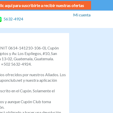
lic aquí para suscribirte a recibir nuestras ofertas
Mi cuenta
5632-4924
or (NIT 0614-141210-106-0), Cupón
ptos y Av. Los Espliegos, #10, San
na 13-02, Guatemala, Guatemala.
a) +502 5632-4924.
os ofrecidos por nuestros Aliados. Los
uponclub.net y nuestra aplicación
escrito en el Cupón. Solamente el
iados y aunque Cupón Club toma
ón.
tará obligado a hacer una devolución