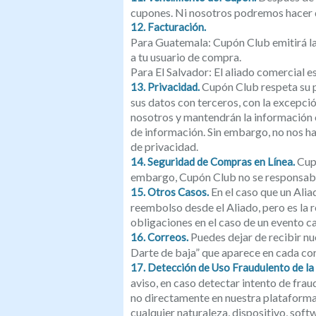
cupones. Ni nosotros podremos hacer d
12. Facturación.
Para Guatemala: Cupón Club emitirá la 
a tu usuario de compra.
Para El Salvador: El aliado comercial e
Cupón Club respeta su 
13. Privacidad.
sus datos con terceros, con la excepci
nosotros y mantendrán la información 
de información. Sin embargo, no nos ha
de privacidad.
Cupó
14. Seguridad de Compras en Línea.
embargo, Cupón Club no se responsabil
En el caso que un Alia
15. Otros Casos.
reembolso desde el Aliado, pero es la 
obligaciones en el caso de un evento c
Puedes dejar de recibir nu
16. Correos.
Darte de baja” que aparece en cada cor
17. Detección de Uso Fraudulento de la
aviso, en caso detectar intento de fra
no directamente en nuestra plataforma 
cualquier naturaleza, dispositivo, soft