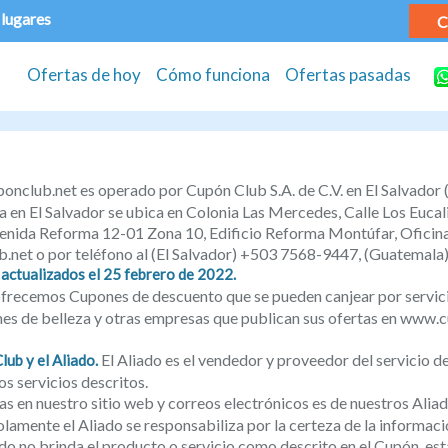
 lugares
C
Ofertas de hoy
Cómo funciona
Ofertas pasadas
onclub.net es operado por Cupón Club S.A. de C.V. en El Salvad
 en El Salvador se ubica en Colonia Las Mercedes, Calle Los Eucali
Avenida Reforma 12-01 Zona 10, Edificio Reforma Montúfar, Ofici
.net o por teléfono al (El Salvador) +503 7568-9447, (Guatemal
actualizados el 25 febrero de 2022.
 ofrecemos Cupones de descuento que se pueden canjear por servici
ones de belleza y otras empresas que publican sus ofertas en www.c
El Aliado es el vendedor y proveedor del servicio d
ub y el Aliado.
os servicios descritos.
tas en nuestro sitio web y correos electrónicos es de nuestros Al
solamente el Aliado se responsabiliza por la certeza de la informaci
ado no brinda el producto o servicio como descrito en el Cupón, es