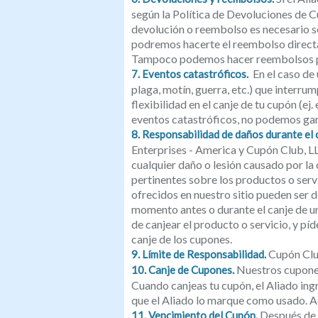
según la Política de Devoluciones de C
devolución o reembolso es necesario se
podremos hacerte el reembolso directa
Tampoco podemos hacer reembolsos p
En el caso de
7. Eventos catastróficos.
plaga, motín, guerra, etc.) que interr
flexibilidad en el canje de tu cupón (ej
eventos catastróficos, no podemos gar
8. Responsabilidad de daños durante el 
Enterprises - America y Cupón Club, LL
cualquier daño o lesión causado por la
pertinentes sobre los productos o servi
ofrecidos en nuestro sitio pueden ser d
momento antes o durante el canje de un
de canjear el producto o servicio, y p
canje de los cupones.
Cupón Club
9. Límite de Responsabilidad.
Nuestros cupones 
10. Canje de Cupones.
Cuando canjeas tu cupón, el Aliado ingr
que el Aliado lo marque como usado. 
Después de l
11. Vencimiento del Cupón.