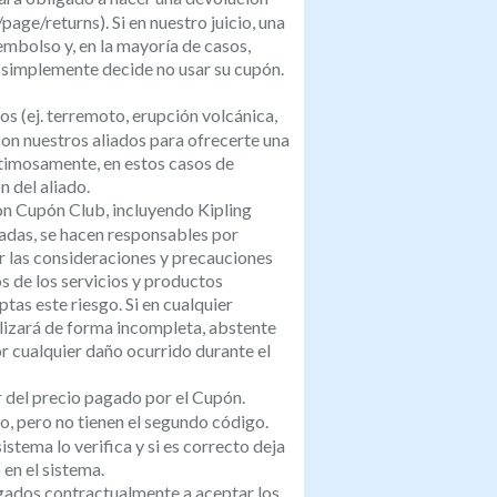
ge/returns). Si en nuestro juicio, una
embolso y, en la mayoría de casos,
 simplemente decide no usar su cupón.
os (ej. terremoto, erupción volcánica,
con nuestros aliados para ofrecerte una
Lastimosamente, en estos casos de
n del aliado.
n Cupón Club, incluyendo Kipling
nadas, se hacen responsables por
r las consideraciones y precauciones
s de los servicios y productos
tas este riesgo. Si en cualquier
alizará de forma incompleta, abstente
r cualquier daño ocurrido durante el
 del precio pagado por el Cupón.
o, pero no tienen el segundo código.
stema lo verifica y si es correcto deja
n el sistema.
igados contractualmente a aceptar los