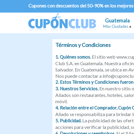
Cupones con descuentos del 50-90% en los mejores
Guatemala
Más Ciudades
Términos y Condiciones
El sitio web www.cup
1. Quiénes somos.
Club S.A. en Guatemala. Nuestra oficina
Salvador. En Guatemala, se ubica en 
Nos puede contactar a info@cuponclub
2. Estos Términos y Condiciones fueron 
En nuestro sitio
3. Nuestros Servicios.
Aliados son restaurantes, hoteles, sal
móvil.
4. Relación entre el Comprador, Cupón Cl
Aliado se responsabiliza para brindar l
La publicidad de las ofer
5. Publicidad.
acciones para verificar la publicidad, 
Si el Ali
6. Devoluciones y reembolsos.