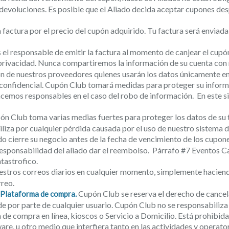
evoluciones. Es posible que el Aliado decida aceptar cupones des
factura por el precio del cupón adquirido. Tu factura será enviad
s el responsable de emitir la factura al momento de canjear el cupó
privacidad. Nunca compartiremos la información de su cuenta con 
ón de nuestros proveedores quienes usarán los datos únicamente e
confidencial. Cupón Club tomará medidas para proteger su informa
cemos responsables en el caso del robo de información. En este sit
n Club toma varias medias fuertes para proteger los datos de su ta
iza por cualquier pérdida causada por el uso de nuestro sistema 
do cierre su negocio antes de la fecha de vencimiento de los cupon
responsabilidad del aliado dar el reembolso. Párrafo #7 Eventos C
atastrofico.
estros correos diarios en cualquier momento, simplemente haciendo
reo.
Cupón Club se reserva el derecho de cancela
 Plataforma de compra.
ude por parte de cualquier usuario. Cupón Club no se responsabili
de compra en línea, kioscos o Servicio a Domicilio. Está prohibida
ware, u otro medio que interfiera tanto en las actividades y operat