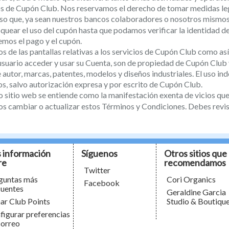
os de Cupón Club. Nos reservamos el derecho de tomar medidas leg
aso que, ya sean nuestros bancos colaboradores o nosotros mismo
quear el uso del cupón hasta que podamos verificar la identidad d
emos el pago y el cupón.
s de las pantallas relativas a los servicios de Cupón Club como a
usuario acceder y usar su Cuenta, son de propiedad de Cupón Club y
autor, marcas, patentes, modelos y diseños industriales. El uso ind
s, salvo autorización expresa y por escrito de Cupón Club.
o sitio web se entiende como la manifestación exenta de vicios que
 cambiar o actualizar estos Términos y Condiciones. Debes revi
 información
Síguenos
Otros sitios que
re
recomendamos
Twitter
guntas más
Cori Organics
Facebook
cuentes
Geraldine Garcia
ar Club Points
Studio & Boutiqu
figurar preferencias
correo