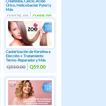
Creatinina, Calcio, Ácido
Úrico, Helicobacter Pylori y
Más
Q2075.00
Q499.00
Cauterización de Keratina a
Elección + Tratamiento
Termo-Reparador y Más
Q550.00
Q59.00