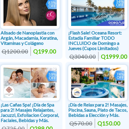
Alisado de Nanoplastia con
¡Flash Sale! Oceana Resort:
Argán, Macadamia, Keratina,
Estadía Familiar TODO
Vitaminas y Colágeno
INCLUIDO de Domingo a
Jueves (Cupos Limitados)
Q1200.00
Q199.00
Q3040.00
Q1999.00
¡Las Cañas Spa! ¡Día de Spa
¡Día de Relax para 2! Masajes,
para 2! Masajes Relajantes,
Piscina, Sauna, Plato de Tacos,
Jacuzzi, Exfoliacion Corporal,
Bebidas a Elección y Más.
Faciales, Bebidas y Más.
Q570.00
Q150.00
Q725.00
Q299.00