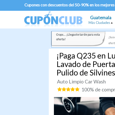
Cupones con descuentos del 50-90% en los mejores
Guatemala
Más Ciudades
Oops... ¡Llegaste tarde para esta
¡Susc
oferta!
ofert
¡Paga Q235 en Lu
Lavado de Puerta
Pulido de Silvin
Auto Limpio Car Wash
100% de compra