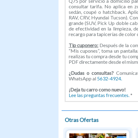
Q75 por servicio a domicilio par
consultar tarifa. No aplica en 
sedán, coupé o hatchback. Apl
RAV, CRV, Hyundai Tucson). Cons
grande (SUV, Pick Up doble cabin
de efectividad en la limpieza, d
recargo para tapicerías de color
Tip cuponero:
Después de la comp
“Mis cupones”, toma un pantallaz
realizas tu compra desde tu com
PDF directamente desde el mismo
¿Dudas o consultas?
Comunícat
WhatsApp al
5632-4924.
¡Deja tu carro como nuevo!
Lee las preguntas frecuentes.
*
Otras Ofertas