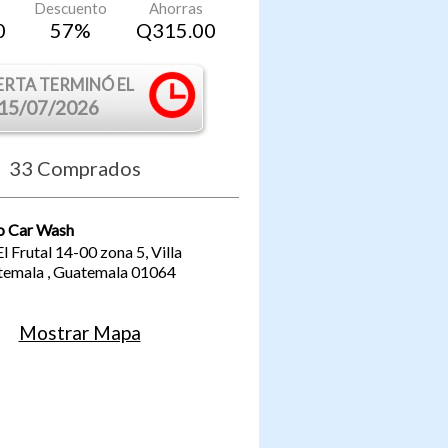
Descuento
Ahorras
0
57
%
Q
315.00
ERTA TERMINÓ EL
15/07/2026
33
Comprados
o Car Wash
l Frutal 14-00 zona 5, Villa
temala
,
Guatemala
01064
Mostrar Mapa