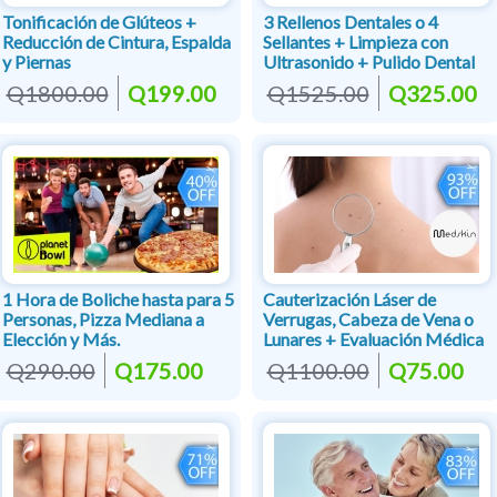
Tonificación de Glúteos +
3 Rellenos Dentales o 4
Reducción de Cintura, Espalda
Sellantes + Limpieza con
y Piernas
Ultrasonido + Pulido Dental
Q1800.00
Q199.00
Q1525.00
Q325.00
1 Hora de Boliche hasta para 5
Cauterización Láser de
Personas, Pizza Mediana a
Verrugas, Cabeza de Vena o
Elección y Más.
Lunares + Evaluación Médica
Q290.00
Q175.00
Q1100.00
Q75.00