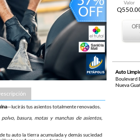
Valor
Q
550.0
OF
Auto Limpi
Boulevard E
Nueva
Gua
escripción
uina
—lucirás tus asientos totalmente renovados.
 polvo, basura, motas y manchas de asientos,
e tu auto la tierra acumulada y demás suciedad