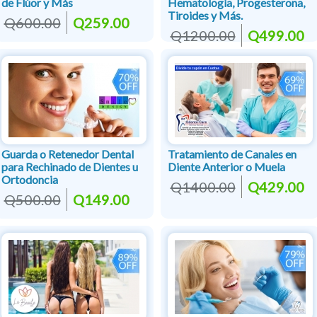
de Flúor y Más
Hematología, Progesterona,
Tiroides y Más.
Q600.00
Q259.00
Q1200.00
Q499.00
Guarda o Retenedor Dental
Tratamiento de Canales en
para Rechinado de Dientes u
Diente Anterior o Muela
Ortodoncia
Q1400.00
Q429.00
Q500.00
Q149.00