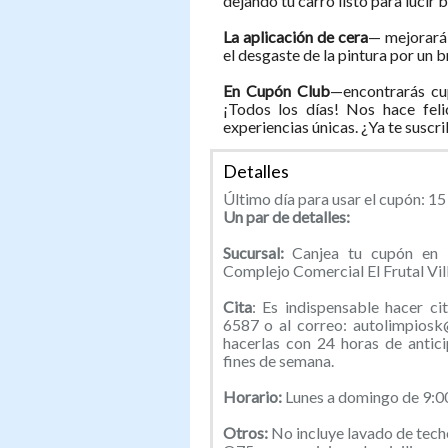
dejando tu carro listo para lucir b
La aplicación de cera
— mejorará 
el desgaste de la pintura por un br
En Cupón Club
—encontrarás cu
¡Todos los días! Nos hace feli
experiencias únicas. ¿Ya te suscr
Detalles
Último día para usar el cupón: 1
Un par de detalles:
Sucursal:
Canjea tu cupón en l
Complejo Comercial El Frutal Vill
Cita
: Es indispensable hacer c
6587 o al correo: autolimpiosk
hacerlas con 24 horas de antic
fines de semana.
Horario:
Lunes a domingo de 9:0
Otros:
No incluye lavado de tech