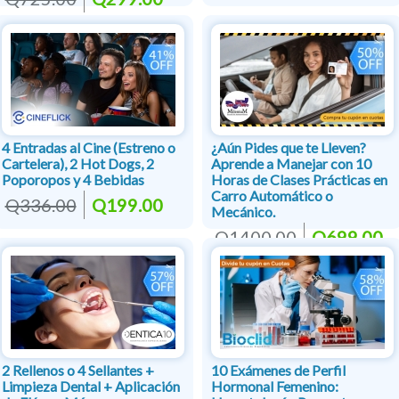
4 Entradas al Cine (Estreno o
¿Aún Pides que te Lleven?
Cartelera), 2 Hot Dogs, 2
Aprende a Manejar con 10
Poporopos y 4 Bebidas
Horas de Clases Prácticas en
Carro Automático o
Q336.00
Q199.00
Mecánico.
Q1400.00
Q699.00
2 Rellenos o 4 Sellantes +
10 Exámenes de Perfil
Limpieza Dental + Aplicación
Hormonal Femenino: