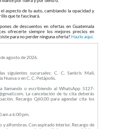
rillante por fuera y por dentro.
el aspecto de tu auto, cambiando la opacidad y
illo que te fascinará.
pones de descuentos en ofertas en Guatemala
ces ofrecerte siempre los mejores precios en
ibiste para no perder ninguna oferta?
Hazlo aquí.
5 de agosto de 2026.
as siguientes sucursales: C. C. Sankris Mall,
a Nueva o en C. C. Petápolis.
ita llamando o escribiendo al WhatsApp 5127-
@gmail.com. La cancelación de tu cita deberás
ipación. Recargo Q60.00 para agendar cita los
0 am a 6:00 pm.
o y alfombras. Con aspirado interior. Recargo de