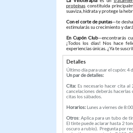
La Vinoterapia
es un
tratamie
proteínas
constituida principalm
suaviza, hidrata y protege la hebr
Con el corte de puntas
—te deshar
estimularás su crecimiento y dar
En Cupón Club
—encontrarás cu
¡Todos los días! Nos hace feli
experiencias únicas. ¿Ya te suscr
Detalles
Último día para usar el cupón: 4 d
Un par de detalles:
Cita:
Es necesario hacer cita a
cancelaciones deberás hacerlas 
citas los sábados.
Horarios:
Lunes a viernes de 8:0
Otros
: Aplica para un tubo de t
El tinte puede aclarar hasta 2 to
oscuro a rubio). Pregunta por re