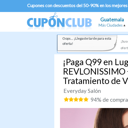
Cupones con descuentos del 50-90% en los mejores
Guatemala
Más Ciudades
Oops... ¡Llegaste tarde para esta
¡Susc
oferta!
ofert
¡Paga Q99 en Lu
REVLONISSIMO + 
Tratamiento de V
Everyday Salón
94% de comprad