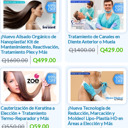
¡Nuevo Alisado Orgánico de
Tratamiento de Canales en
Nanoplastia! Kit de
Diente Anterior o Muela
Mantenimiento, Reactivación,
Q1400.00
Q429.00
Tratamiento Plex y Más
Q1600.00
Q499.00
Cauterización de Keratina a
¡Nueva Tecnología de
Elección + Tratamiento
Reducción, Marcación y
Termo-Reparador y Más
Moldeo! Lipo-Plastía HD en
Áreas a Elección y Más
Q550.00
Q59.00