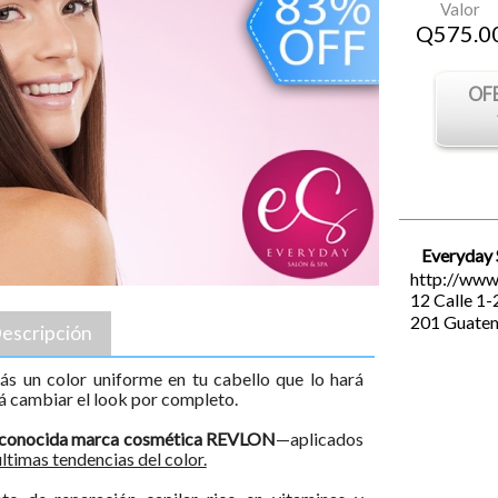
Valor
Q
575.0
OF
Everyday 
http://www
12 Calle 1-
201
Guate
escripción
s un color uniforme en tu cabello que lo hará
ará cambiar el look por completo.
econocida marca cosmética REVLON
—aplicados
últimas tendencias del color.