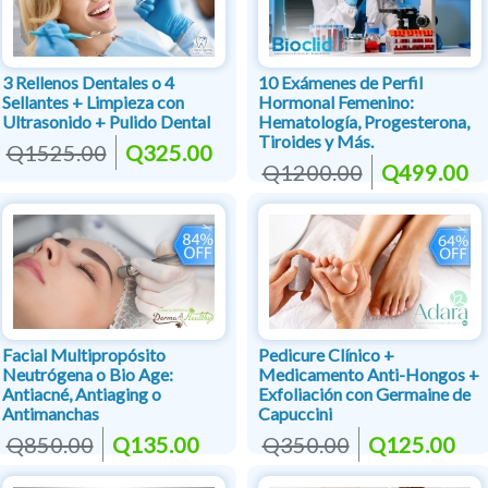
3 Rellenos Dentales o 4
10 Exámenes de Perfil
Sellantes + Limpieza con
Hormonal Femenino:
Ultrasonido + Pulido Dental
Hematología, Progesterona,
Tiroides y Más.
Q1525.00
Q325.00
Q1200.00
Q499.00
Facial Multipropósito
Pedicure Clínico +
Neutrógena o Bio Age:
Medicamento Anti-Hongos +
Antiacné, Antiaging o
Exfoliación con Germaine de
Antimanchas
Capuccini
Q850.00
Q135.00
Q350.00
Q125.00