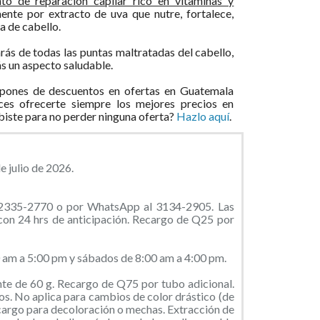
nto de reparación capilar rico en vitaminas y
ente por extracto de uva que nutre, fortalece,
a de cabello.
ás de todas las puntas maltratadas del cabello,
ás un aspecto saludable.
pones de descuentos en ofertas en Guatemala
ces ofrecerte siempre los mejores precios en
ibiste para no perder ninguna oferta?
Hazlo aquí
.
e julio de 2026.
l 2335-2770 o por WhatsApp al 3134-2905. Las
con 24 hrs de anticipación. Recargo de Q25 por
0 am a 5:00 pm y sábados de 8:00 am a 4:00 pm.
inte de 60 g. Recargo de Q75 por tubo adicional.
nos. No aplica para cambios de color drástico (de
cargo para decoloración o mechas. Extracción de