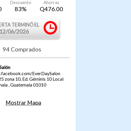
Descuento
Ahorras
0
83
%
Q
476.00
ERTA TERMINÓ EL
12/06/2026
94
Comprados
Salón
.facebook.com/EverDaySalon
25 zona 10, Ed. Géminis 10 Local
mala
,
Guatemala
01010
Mostrar Mapa