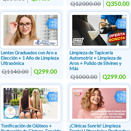
Q12000.00
Q350.00
Lentes Graduados con Aro a
Limpieza de Tapicería
Elección + 1 Año de Limpieza
Automotriz + Limpieza de
Ultrasónica
Aros + Pulido de Silvines y
Más
Q1140.00
Q299.00
Q1000.00
Q299.00
Tonificación de Glúteos +
¡Clínicas Sonríe! Limpieza
Reducción de Cintura, Espalda
Dental Ultrasónica Profunda y