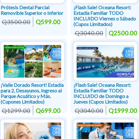
Prótesis Dental Parcial
¡Flash Sale! Oceana Resort:
Removible Superior o Inferior
Estadía Familiar TODO
INCLUIDO Viernes o Sábado
Q3500.00
Q599.00
(Cupos Limitados)
Q3040.00
Q2500.00
¡Valle Dorado Resort! Estadía
¡Flash Sale! Oceana Resort:
para 2, Desayunos, Ingreso al
Estadía Familiar TODO
Parque Acuático y Más.
INCLUIDO de Domingo a
(Cupones Limitados)
Jueves (Cupos Limitados)
Q1299.00
Q699.00
Q3040.00
Q1999.00