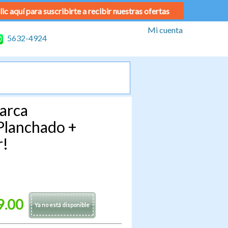
lic aquí para suscribirte a recibir nuestras ofertas
Mi cuenta
5632-4924
arca
Planchado +
r!
9.00
Ya no está disponible