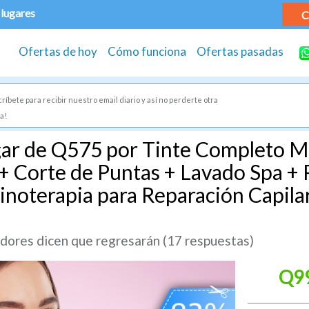
 lugares
C
Ofertas de hoy
Cómo funciona
Ofertas pasadas
ríbete para recibir nuestro email diario y así no perderte otra
a!
gar de Q575 por Tinte Completo M
Corte de Puntas + Lavado Spa + 
inoterapia para Reparación Capila
ores dicen que regresarán (17 respuestas)
Q9