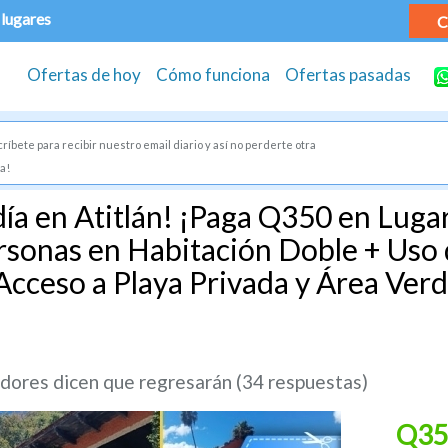
 lugares
C
Ofertas de hoy
Cómo funciona
Ofertas pasadas
ríbete para recibir nuestro email diario y así no perderte otra
a!
día en Atitlán! ¡Paga Q350 en Lug
rsonas en Habitación Doble + Uso d
Acceso a Playa Privada y Área Ver
ores dicen que regresarán (34 respuestas)
Q35