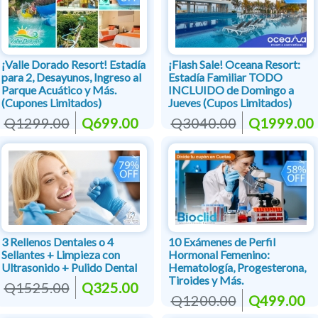
¡Valle Dorado Resort! Estadía
¡Flash Sale! Oceana Resort:
para 2, Desayunos, Ingreso al
Estadía Familiar TODO
Parque Acuático y Más.
INCLUIDO de Domingo a
(Cupones Limitados)
Jueves (Cupos Limitados)
Q1299.00
Q699.00
Q3040.00
Q1999.00
3 Rellenos Dentales o 4
10 Exámenes de Perfil
Sellantes + Limpieza con
Hormonal Femenino:
Ultrasonido + Pulido Dental
Hematología, Progesterona,
Tiroides y Más.
Q1525.00
Q325.00
Q1200.00
Q499.00