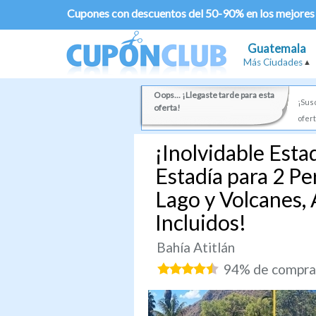
Cupones con descuentos del 50-90% en los mejores
Guatemala
Más Ciudades
Oops... ¡Llegaste tarde para esta
¡Susc
oferta!
ofert
¡Inolvidable Esta
Estadía para 2 Pe
Lago y Volcanes, 
Incluidos!
Bahía Atitlán
94% de comprad