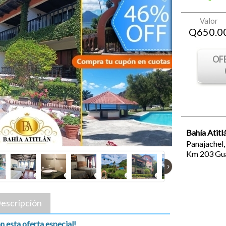
Valor
Q
650.0
OF
Bahía Atitl
Panajachel,
Km 203
Gu
›
escripción
n esta oferta especial!