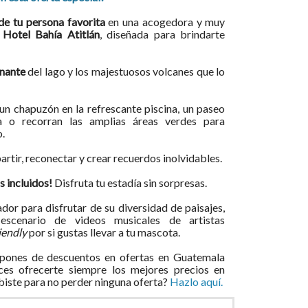
e tu persona favorita
en una acogedora y muy
l
Hotel Bahía Atitlán
, diseñada para brindarte
onante
del lago y los majestuosos volcanes que lo
un chapuzón en la refrescante piscina, un paseo
da o recorran las amplias áreas verdes para
o.
rtir, reconectar y crear recuerdos inolvidables.
 incluidos!
Disfruta tu estadía sin sorpresas.
dor para disfrutar de su diversidad de paisajes,
escenario de videos musicales de artistas
riendly
por si gustas llevar a tu mascota.
pones de descuentos en ofertas en Guatemala
ces ofrecerte siempre los mejores precios en
ibiste para no perder ninguna oferta?
Hazlo aquí.