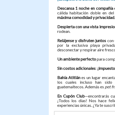
Descansa 1 noche en compañía d
cálida habitación doble en de
máxima comodidad y privacidad
.
Despierta con una vista impresi
rodean.
Relájense y disfruten juntos
con 
por la exclusiva playa priva
desconectar y respirar aire fresc
Un ambiente perfecto
para compa
Sin costos adicionales
:
¡impuestos
Bahía Atitlán
es un lugar encanta
los cuales incluso han sido 
guatemaltecos. Además es
pet f
En Cupón Club
—encontrarás cu
¡Todos los días! Nos hace feli
experiencias únicas. ¿Ya te suscr