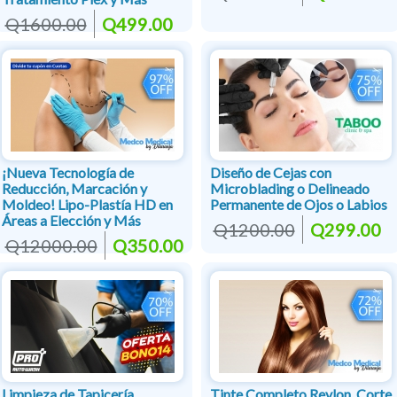
Q1600.00
Q499.00
¡Nueva Tecnología de
Diseño de Cejas con
Reducción, Marcación y
Microblading o Delineado
Moldeo! Lipo-Plastía HD en
Permanente de Ojos o Labios
Áreas a Elección y Más
Q1200.00
Q299.00
Q12000.00
Q350.00
Limpieza de Tapicería
Tinte Completo Revlon, Corte