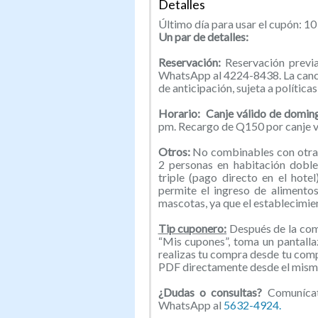
Detalles
Último día para usar el cupón: 10 
Un par de detalles:
Reservación:
Reservación previa
WhatsApp al 4224-8438. La cance
de anticipación, sujeta a políticas
Horario: Canje válido de doming
pm. Recargo de Q150 por canje v
Otros:
No combinables con otra
2 personas en habitación dobl
triple (pago directo en el hote
permite el ingreso de alimento
mascotas, ya que el establecimie
Tip cuponero:
Después de la comp
“Mis cupones”, toma un pantallaz
realizas tu compra desde tu com
PDF directamente desde el mismo
¿Dudas o consultas?
Comunícat
WhatsApp al
5632-4924.