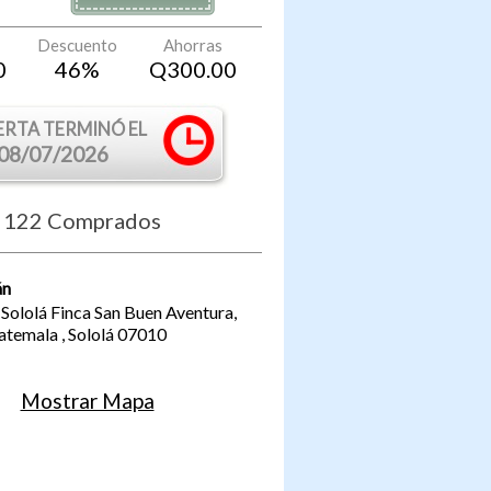
Descuento
Ahorras
0
46
%
Q
300.00
ERTA TERMINÓ EL
08/07/2026
122
Comprados
án
 Sololá Finca San Buen Aventura,
atemala
,
Sololá
07010
Mostrar Mapa