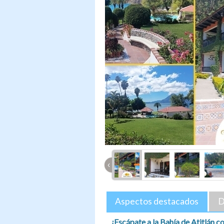
‹
Aspectos destacados
D
¡Escápate a la Bahía de Atitlán co