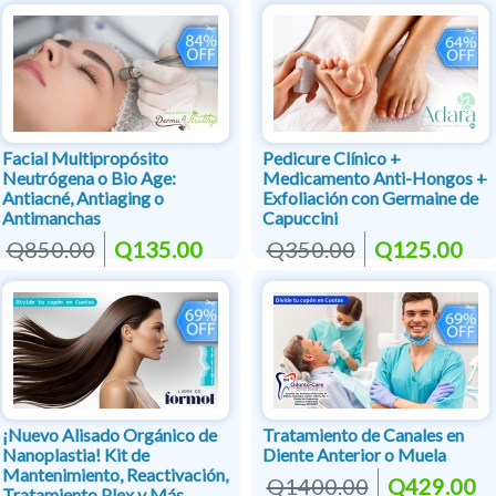
Facial Multipropósito
Pedicure Clínico +
Neutrógena o Bio Age:
Medicamento Anti-Hongos +
Antiacné, Antiaging o
Exfoliación con Germaine de
Antimanchas
Capuccini
Q850.00
Q135.00
Q350.00
Q125.00
¡Nuevo Alisado Orgánico de
Tratamiento de Canales en
Nanoplastia! Kit de
Diente Anterior o Muela
Mantenimiento, Reactivación,
Q1400.00
Q429.00
Tratamiento Plex y Más