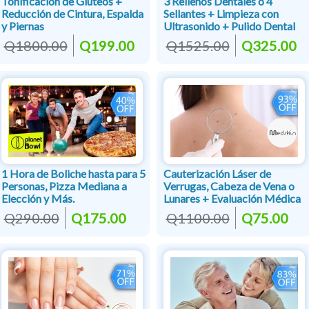
Tonificación de Glúteos +
3 Rellenos Dentales o 4
Reducción de Cintura, Espalda
Sellantes + Limpieza con
y Piernas
Ultrasonido + Pulido Dental
Q1800.00
Q199.00
Q1525.00
Q325.00
1 Hora de Boliche hasta para 5
Cauterización Láser de
Personas, Pizza Mediana a
Verrugas, Cabeza de Vena o
Elección y Más.
Lunares + Evaluación Médica
Q290.00
Q175.00
Q1100.00
Q75.00