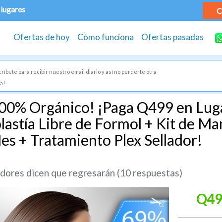
 lugares
C
Ofertas de hoy
Cómo funciona
Ofertas pasadas
ríbete para recibir nuestro email diario y así no perderte otra
a!
00% Orgánico! ¡Paga Q499 en Lug
lastía Libre de Formol + Kit de M
es + Tratamiento Plex Sellador!
ores dicen que regresarán (10 respuestas)
Q49