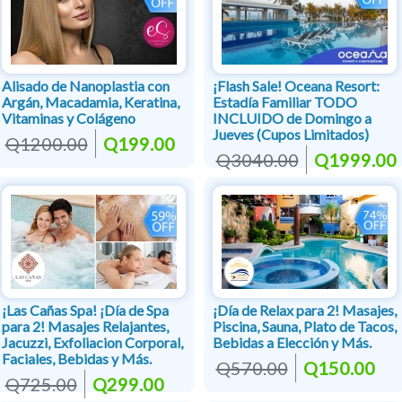
Alisado de Nanoplastia con
¡Flash Sale! Oceana Resort:
Argán, Macadamia, Keratina,
Estadía Familiar TODO
Vitaminas y Colágeno
INCLUIDO de Domingo a
Jueves (Cupos Limitados)
Q1200.00
Q199.00
Q3040.00
Q1999.00
¡Las Cañas Spa! ¡Día de Spa
¡Día de Relax para 2! Masajes,
para 2! Masajes Relajantes,
Piscina, Sauna, Plato de Tacos,
Jacuzzi, Exfoliacion Corporal,
Bebidas a Elección y Más.
Faciales, Bebidas y Más.
Q570.00
Q150.00
Q725.00
Q299.00