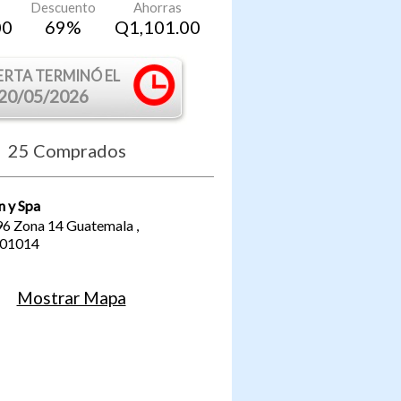
Descuento
Ahorras
00
69
%
Q
1,101.00
ERTA TERMINÓ EL
20/05/2026
25
Comprados
n y Spa
96 Zona 14
Guatemala
,
01014
Mostrar Mapa