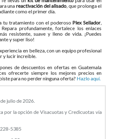
?
Te llevas un
kit de mantenimiento
para usar en
para una
reactivación del alisado
, que prolonga el
radiante como el primer día.
 tu tratamiento con el poderoso
Plex Sellador
,
. Repara profundamente, fortalece los enlaces
más resistente, suave y lleno de vida. ¡Puedes
ante y super liso!
xperiencia en belleza, con un equipo profesional
 y lucir increíble.
pones de descuentos en ofertas en Guatemala
ces ofrecerte siempre los mejores precios en
ibiste para no perder ninguna oferta?
Hazlo aquí.
de julio de 2026.
ta por la opción de Visacuotas y Credicuotas vía
 2228-5385