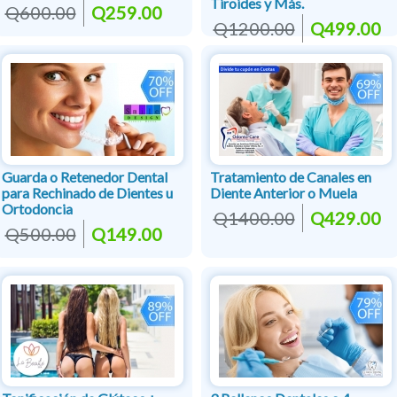
Tiroides y Más.
Q600.00
Q259.00
Q1200.00
Q499.00
Guarda o Retenedor Dental
Tratamiento de Canales en
para Rechinado de Dientes u
Diente Anterior o Muela
Ortodoncia
Q1400.00
Q429.00
Q500.00
Q149.00