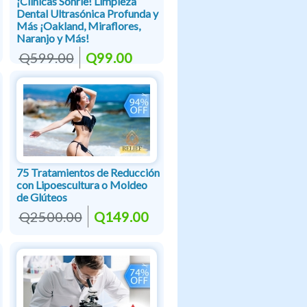
¡Clínicas Sonríe! Limpieza
Dental Ultrasónica Profunda y
Más ¡Oakland, Miraflores,
Naranjo y Más!
Q599.00
Q99.00
75 Tratamientos de Reducción
con Lipoescultura o Moldeo
de Glúteos
Q2500.00
Q149.00