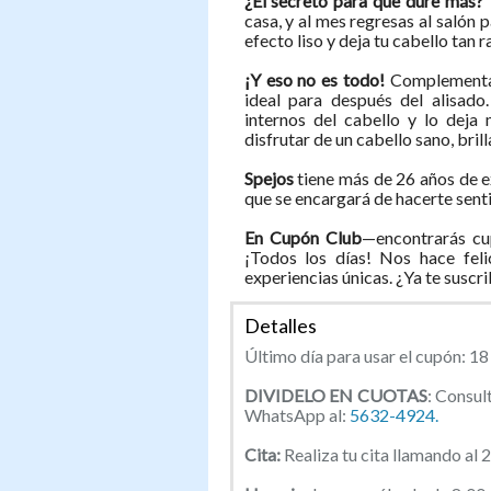
¿El secreto para que dure más
casa, y al mes regresas al salón 
efecto liso y deja tu cabello tan 
¡Y eso no es todo!
Complementa
ideal para después del alisado
internos del cabello y lo deja 
disfrutar de un cabello sano, brill
Spejos
tiene más de 26 años de e
que se encargará de hacerte sentir
En Cupón Club
—encontrarás cu
¡Todos los días! Nos hace feli
experiencias únicas. ¿Ya te suscr
Detalles
Último día para usar el cupón: 18 
DIVIDELO EN CUOTAS
: Consul
WhatsApp al:
5632-4924.
Cita:
Realiza tu cita llamando al