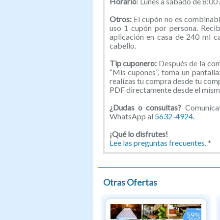
Horario
: Lunes a sábado de 8:00
Otros:
El cupón no es combinabl
uso 1 cupón por persona. Recib
aplicación en casa de 240 ml 
cabello.
Tip cuponero:
Después de la comp
“Mis cupones”, toma un pantallaz
realizas tu compra desde tu com
PDF directamente desde el mismo
¿Dudas o consultas?
Comunícat
WhatsApp al
5632-4924.
¡Qué lo disfrutes!
Lee las preguntas frecuentes.
*
Otras Ofertas