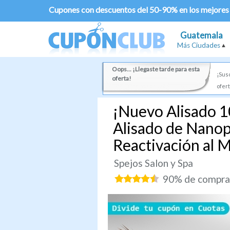
Cupones con descuentos del 50-90% en los mejores
Guatemala
Más Ciudades
Oops... ¡Llegaste tarde para esta
¡Susc
oferta!
ofert
¡Nuevo Alisado 1
Alisado de Nanop
Reactivación al M
Spejos Salon y Spa
90% de comprad