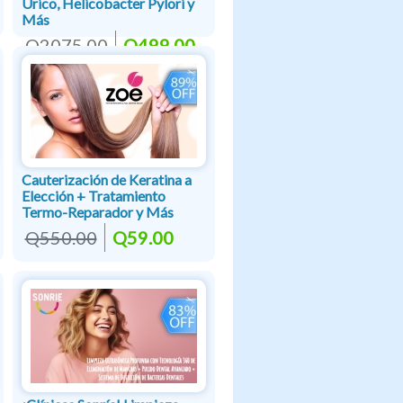
Úrico, Helicobacter Pylori y
Más
Q2075.00
Q499.00
Cauterización de Keratina a
Elección + Tratamiento
Termo-Reparador y Más
Q550.00
Q59.00