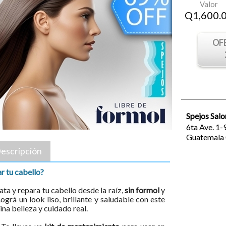
Valor
Q
1,600.
OF
Spejos Salo
6ta Ave. 1-
Guatemala
escripción
ar tu cabello?
rata y repara tu cabello desde la raíz,
sin formol
y
Lográ un look liso, brillante y saludable con este
a belleza y cuidado real.